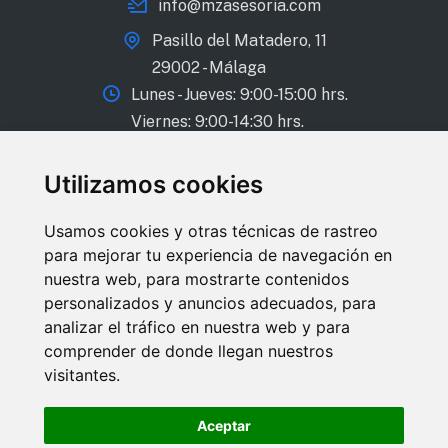
info@mzasesoria.com
Pasillo del Matadero, 11
29002 - Málaga
Lunes - Jueves: 9:00-15:00 hrs.
Viernes: 9:00-14:30 hrs.
Oficina en Antequera
Utilizamos cookies
952 84 29 48
Usamos cookies y otras técnicas de rastreo
952 84 24 77
para mejorar tu experiencia de navegación en
info@mzasesoria.com
nuestra web, para mostrarte contenidos
personalizados y anuncios adecuados, para
Calle Cristóbal Toral, 1
analizar el tráfico en nuestra web y para
29200 - Antequera
comprender de donde llegan nuestros
Lunes - Jueves: 9:00-15:00 hrs.
visitantes.
Viernes: 9:00-14:30 hrs.
Aceptar