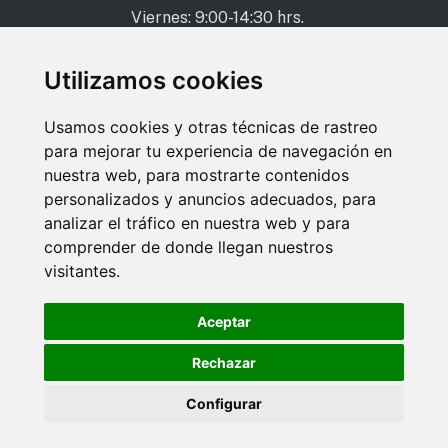
Viernes: 9:00-14:30 hrs.
Oficina en Antequera
Utilizamos cookies
952 84 29 48
Usamos cookies y otras técnicas de rastreo
952 84 24 77
para mejorar tu experiencia de navegación en
info@mzasesoria.com
nuestra web, para mostrarte contenidos
personalizados y anuncios adecuados, para
Calle Cristóbal Toral, 1
analizar el tráfico en nuestra web y para
29200 - Antequera
comprender de donde llegan nuestros
Lunes - Jueves: 9:00-15:00 hrs.
visitantes.
Viernes: 9:00-14:30 hrs.
Aceptar
Rechazar
Aviso legal
Política de privacidad
Política de cookies
Configurar
© 2024-2026 MZ Asesoría. Web creada por
VisionClick®
.