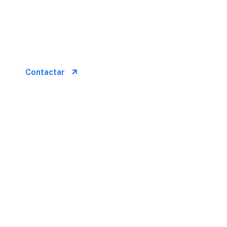
Conócenos
Con nosotros, tu tranquilidad está garantizada
Contactar
Soluciones a medida para tu
empresa