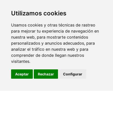
Utilizamos cookies
Servicio
Usamos cookies y otras técnicas de rastreo
para mejorar tu experiencia de navegación en
Asesoram
nuestra web, para mostrarte contenidos
personalizados y anuncios adecuados, para
Fiscal y t
analizar el tráfico en nuestra web y para
Creación 
comprender de donde llegan nuestros
visitantes.
Extranjer
Adicional
Aceptar
Rechazar
Configurar
Cookies
© 2024-2026 MZ Asesoría. Web creada por
VisionClic