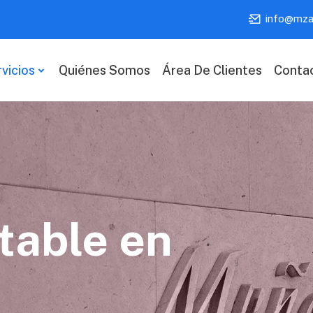
info@mza
vicios
Quiénes Somos
Área De Clientes
Conta
table en