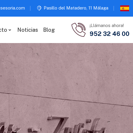
sesoria.com
Pasillo del Matadero, 11 Málaga
¡Llámanos ahora!
cto
Noticias
Blog
952 32 46 00