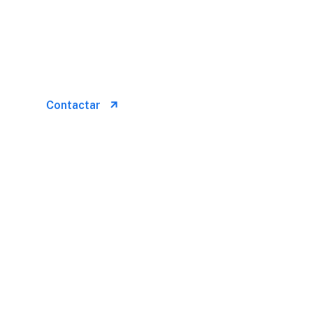
Conócenos
Con nosotros, tu tranquilidad está
garantizada
Contactar