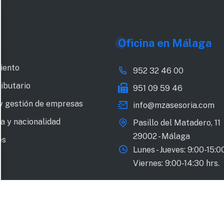
s
Oficina en Málaga
iento
952 32 46 00
ributario
951 09 59 46
y gestión de empresas
info@mzasesoria.com
ía y nacionalidad
Pasillo del Matadero, 11
29002 - Málaga
es
Lunes - Jueves: 9:00-15:00
Viernes: 9:00-14:30 hrs.
k®
.
Aviso legal